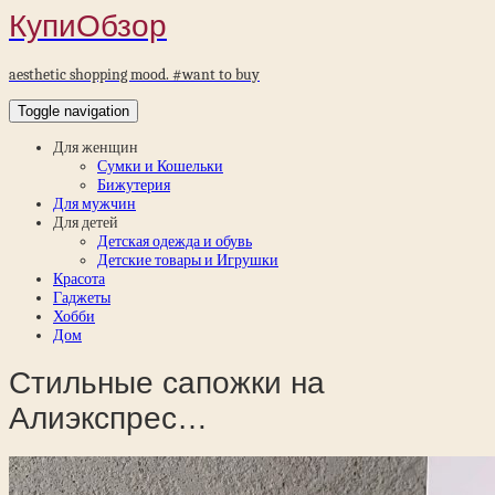
КупиОбзор
aesthetic shopping mood. #want to buy
Toggle navigation
Для женщин
Сумки и Кошельки
Бижутерия
Для мужчин
Для детей
Детская одежда и обувь
Детские товары и Игрушки
Красота
Гаджеты
Хобби
Дом
Стильные сапожки на
Алиэкспрес…