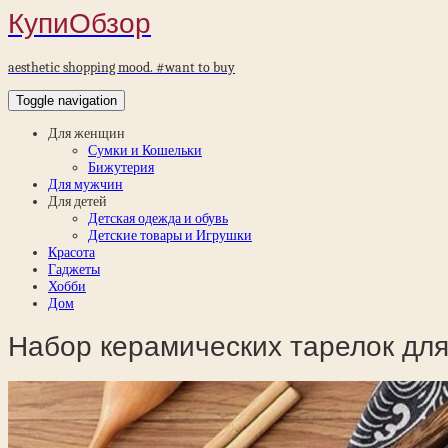
КупиОбзор
aesthetic shopping mood. #want to buy
Toggle navigation
Для женщин
Сумки и Кошельки
Бижутерия
Для мужчин
Для детей
Детская одежда и обувь
Детские товары и Игрушки
Красота
Гаджеты
Хобби
Дом
Набор керамических тарелок дл