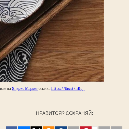
тиле на
Яндекс Маркет
ссылка
https://fas.st/hRpJ_
НРАВИТСЯ? СОХРАНЯЙ: